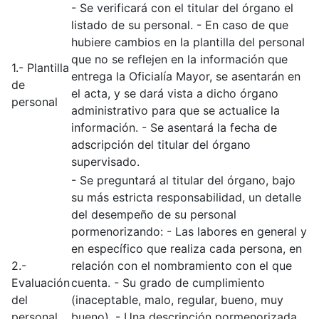
- Se verificará con el titular del órgano el
listado de su personal. - En caso de que
hubiere cambios en la plantilla del personal
que no se reflejen en la información que
1.- Plantilla
entrega la Oficialía Mayor, se asentarán en
de
el acta, y se dará vista a dicho órgano
personal
administrativo para que se actualice la
información. - Se asentará la fecha de
adscripción del titular del órgano
supervisado.
- Se preguntará al titular del órgano, bajo
su más estricta responsabilidad, un detalle
del desempeño de su personal
pormenorizando: - Las labores en general y
en específico que realiza cada persona, en
2.-
relación con el nombramiento con el que
Evaluación
cuenta. - Su grado de cumplimiento
del
(inaceptable, malo, regular, bueno, muy
personal
bueno). - Una descripción pormenorizada