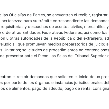
las Oficialías de Partes, se encuentran el recibir, registra
que pertenezca para su trámite correspondiente las demandas i
s, requisitorias y despachos de asuntos civiles, mercantiles 
do o de otras Entidades Federativas Federales, así como los
ión u otras autoridades de la República o del extranjero, a
ejudicial, que promuevan medios preparatorios de juicio; ag
les Unitarios; solicitudes de procedimientos no contencios
resentar ante el Pleno, las Salas del Tribunal Superior de
ntran el recibir demandas que soliciten el inicio de un pro
por parte de los órganos e instancias jurisdiccionales del
ados de alimentos, pago de adeudo, pago de renta, consign