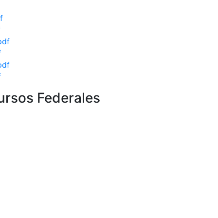
f
f
pdf
f
pdf
f
ursos Federales