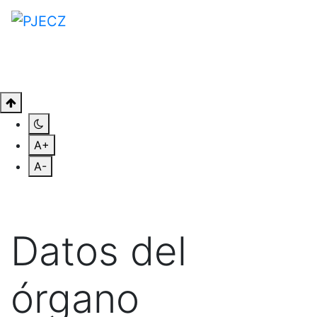
A+
A-
Datos del
órgano