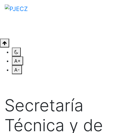
A+
A-
Secretaría
Técnica y de