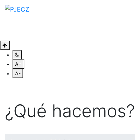
A+
A-
¿Qué hacemos?