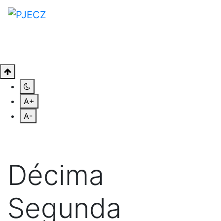
A+
A-
Décima
Segunda