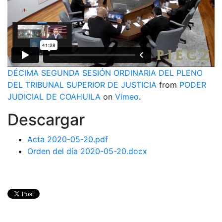
DÉCIMA SEGUNDA SESIÓN ORDINARIA DEL PLENO
DEL TRIBUNAL SUPERIOR DE JUSTICIA
from
PODER
JUDICIAL DE COAHUILA
on
Vimeo
.
Descargar
Acta 2020-05-20.pdf
Orden del día 2020-05-20.docx