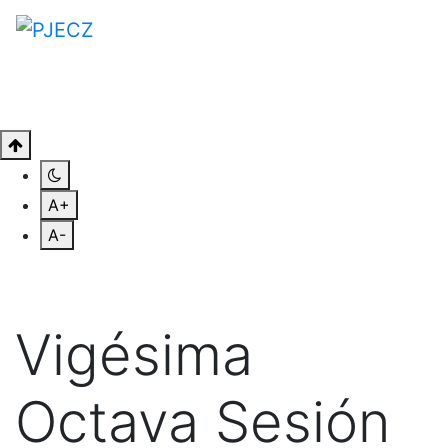
A+
A-
Vigésima
Octava Sesión