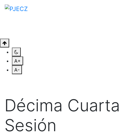
A+
A-
Décima Cuarta
Sesión