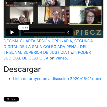
DÉCIMA CUARTA SESIÓN ORDINARIA, SEGUNDA
DIGITAL DE LA SALA COLEGIADA PENAL DEL
TRIBUNAL SUPERIOR DE JUSTICIA
from
PODER
JUDICIAL DE COAHUILA
on
Vimeo
.
Descargar
Lista de proyectos a discucion 2020-05-21.docx