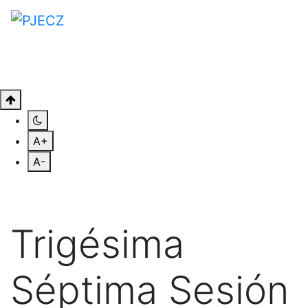
A+
A-
Trigésima
Séptima Sesión