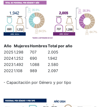
Año
Mujeres
Hombres
Total por año
2025
1.298
707
2.005
2024
1.252
690
1.942
2023
1.492
1.088
2.580
2022
1.108
989
2.097
- Capacitación por Género y por tipo