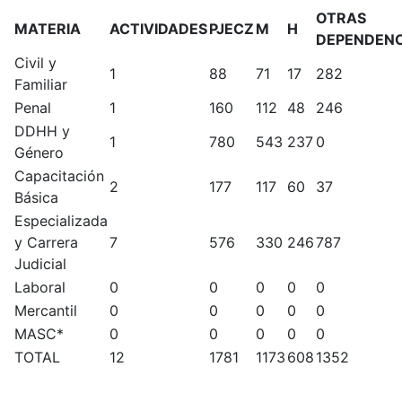
OTRAS
MATERIA
ACTIVIDADES
PJECZ
M
H
DEPENDENC
Civil y
1
88
71
17
282
Familiar
Penal
1
160
112
48
246
DDHH y
1
780
543
237
0
Género
Capacitación
2
177
117
60
37
Básica
Especializada
y Carrera
7
576
330
246
787
Judicial
Laboral
0
0
0
0
0
Mercantil
0
0
0
0
0
MASC*
0
0
0
0
0
TOTAL
12
1781
1173
608
1352