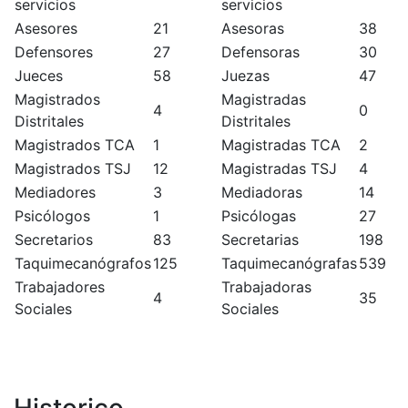
servicios
servicios
Asesores
21
Asesoras
38
Defensores
27
Defensoras
30
Jueces
58
Juezas
47
Magistrados
Magistradas
4
0
Distritales
Distritales
Magistrados TCA
1
Magistradas TCA
2
Magistrados TSJ
12
Magistradas TSJ
4
Mediadores
3
Mediadoras
14
Psicólogos
1
Psicólogas
27
Secretarios
83
Secretarias
198
Taquimecanógrafos
125
Taquimecanógrafas
539
Trabajadores
Trabajadoras
4
35
Sociales
Sociales